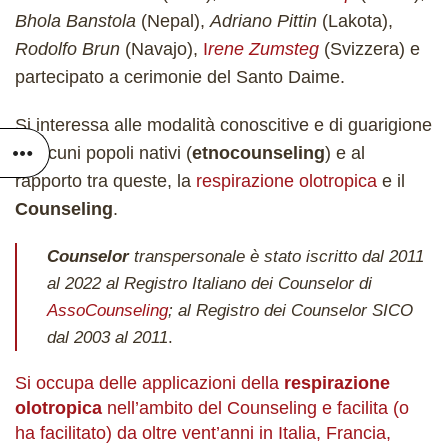
Bhola Banstola
(Nepal),
Adriano Pittin
(Lakota),
Rodolfo Brun
(Navajo),
I
rene Zumsteg
(Svizzera) e
partecipato a cerimonie del Santo Daime.
Si interessa alle modalità conoscitive e di guarigione
di alcuni popoli nativi (
etnocounseling
) e al
rapporto tra queste, la
respirazione olotropica
e il
Counseling
.
Counselor
transpersonale è stato iscritto dal 2011
al 2022 al Registro Italiano dei Counselor di
AssoCounseling
; al Registro dei Counselor SICO
dal 2003 al 2011
.
Si occupa delle applicazioni della
respirazione
olotropica
nell’ambito del Counseling e facilita (o
ha facilitato) da oltre vent’anni in Italia, Francia,