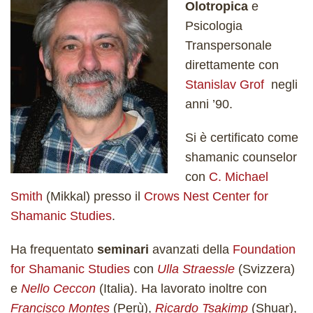
Olotropica
e
Psicologia
Transpersonale
direttamente con
Stanislav Grof
negli
anni ’90.
Si è certificato come
shamanic counselor
con
C. Michael
Smith
(Mikkal) presso il
Crows Nest Center for
Shamanic Studies
.
Ha frequentato
seminari
avanzati della
Foundation
for Shamanic Studies
con
Ulla Straessle
(Svizzera)
e
Nello Ceccon
(Italia). Ha lavorato inoltre con
Francisco Montes
(Perù),
Ricardo Tsakimp
(Shuar),